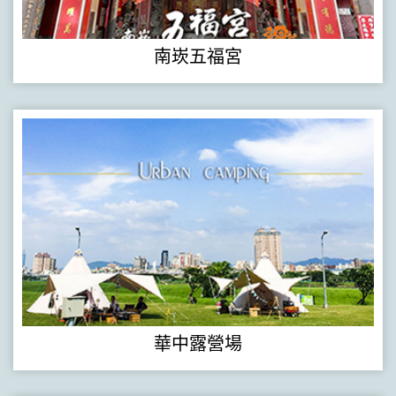
南崁五福宮
華中露營場