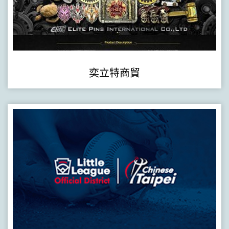
奕立特商貿